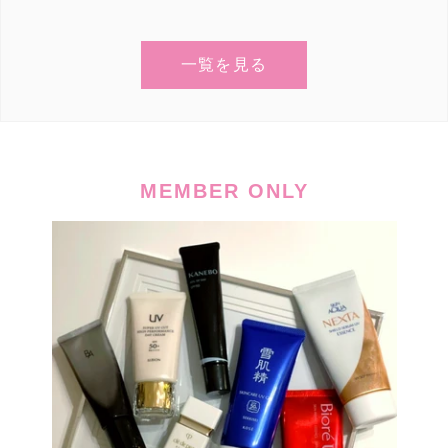
使
用
し
一覧を見る
て
い
る
場
合
MEMBER ONLY
は
左
右
に
ス
ワ
イ
プ
し
ま
す