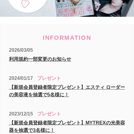
ー
を
ナ
ビ
ゲ
ー
INFORMATION
ト
2026/03/05
す
る
利用規約一部変更のお知らせ
か、
モ
プレゼント
2024/01/17
バ
イ
【新規会員登録者限定プレゼント】エスティ ローダー
ル
の美容液を抽選で5名様に！
デ
バ
プレゼント
2023/12/15
イ
ス
【新規会員登録者限定プレゼント】MYTREXの光美容
を
器を抽選で3名様に！