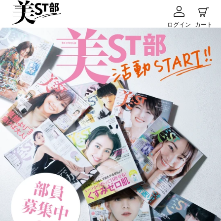
コ
ログイン
ン
ログイン
カート
テ
右
カー
ン
と
ツ
左
に
の
ス
矢
キ
印
ッ
を
プ
使
す
っ
る
て
ス
ラ
イ
ド
シ
ョ